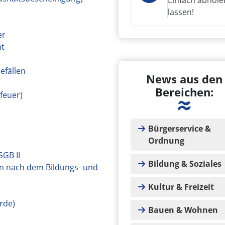
Einfach abhole
lassen!
er
nt
efällen
News aus den
Bereichen:
feuer)
Bürgerservice &
Ordnung
GB II
Bildung & Soziales
en nach dem Bildungs- und
Kultur & Freizeit
rde)
Bauen & Wohnen