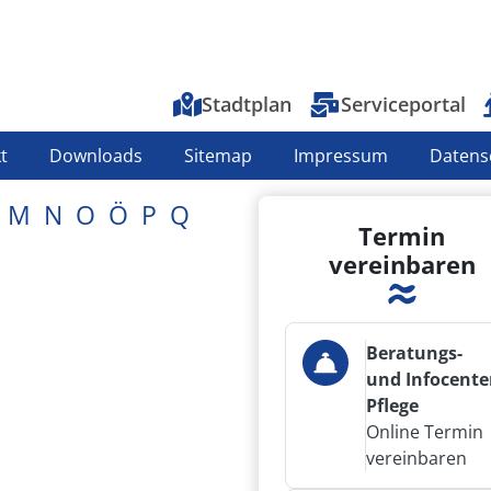
Top-Menu
Stadtplan
Serviceportal
t
Downloads
Sitemap
Impressum
Datens
M
N
O
Ö
P
Q
Termin
vereinbaren
Beratungs-
und Infocente
Pflege
Online Termin
vereinbaren