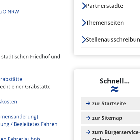
Partnerstädte
BauO NRW
Themenseiten
Stellenausschreibu
 städtischen Friedhof und
Grabstätte
Schnell...
recht einer Grabstätte
skosten
zur Startseite
 Namensänderung)
zur Sitemap
rung / Begleitetes Fahren
zum Bürgerservice-
hen Fahrerlaubnis
Online