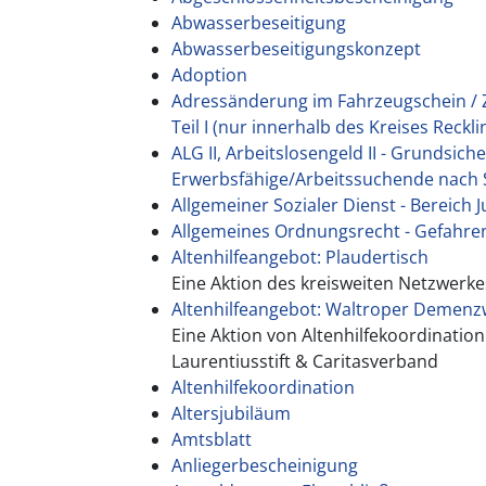
Abwasserbeseitigung
Abwasserbeseitigungskonzept
Adoption
Adressänderung im Fahrzeugschein /
Teil I (nur innerhalb des Kreises Reckl
ALG II, Arbeitslosengeld II - Grundsich
Erwerbsfähige/Arbeitssuchende nach S
Allgemeiner Sozialer Dienst - Bereich 
Allgemeines Ordnungsrecht - Gefahr
Altenhilfeangebot: Plaudertisch
Eine Aktion des kreisweiten Netzwerke
Altenhilfeangebot: Waltroper Demen
Eine Aktion von Altenhilfekoordination
Laurentiusstift & Caritasverband
Altenhilfekoordination
Altersjubiläum
Amtsblatt
Anliegerbescheinigung