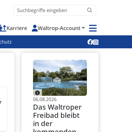
Waltrop.de durchsuchen
Karriere
Waltrop-Account
Soziale Medien
chutz
06.08.2026
r
Das Waltroper
Freibad bleibt
in der
kommenden