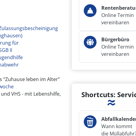
Rentenberatu
Online Termin
vereinbaren
 Zulassungsbescheinigung
inghausen)
Bürgerbüro
erung für
Online Termin
GB II
vereinbaren
Jugendhilfe
enabwehr
s “Zuhause leben im Alter”
zwoche
Shortcuts: Servi
 und VHS - mit Lebenshilfe,
Abfallkalende
Wann kommt
die Müllabfuhr