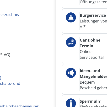
Öffnungszeite
verzeichnis
Bürgerservice
Leistungen vo
A-Z
Ganz ohne
Termin!
Online-
(StVO)
Serviceportal
Ideen- und
Mängelmelde
)
Bequem
chafts- und
Bescheid gebe
Sperrmüll?
ushaltsbescheinigung)