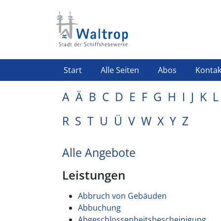
Direkt zum Inhalt
Highlight Menü
Start
Alle Seiten
Abos
Kontak
A
Ä
B
C
D
E
F
G
H
I
J
K
L
R
S
T
U
Ü
V
W
X
Y
Z
Alle Angebote
Leistungen
Abbruch von Gebäuden
Abbuchung
Abgeschlossenheitsbescheinigung