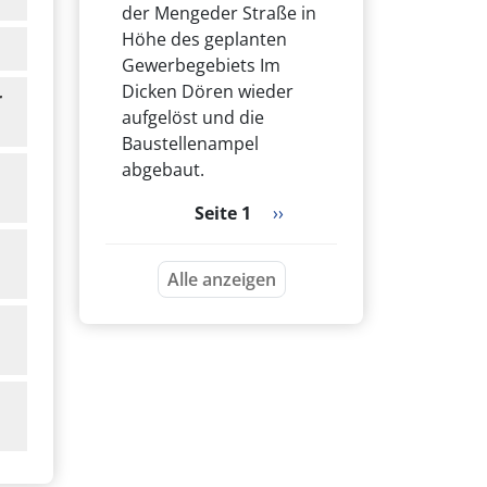
der Mengeder Straße in
Höhe des geplanten
Gewerbegebiets Im
Dicken Dören wieder
r
aufgelöst und die
Baustellenampel
abgebaut.
Seitennummerierung
Nächste Seite
Seite 1
››
Alle anzeigen