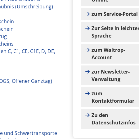
laubnis (Umschreibung)
zum Service-Portal
schein
Zur Seite in leichte
schein
Sprache
zug
cheins
zum Waltrop-
n C, C1, CE, C1E, D, DE,
Account
zur Newsletter-
Verwaltung
OGS, Offener Ganztag)
zum
Kontaktformular
Zu den
Datenschutzinfos
e und Schwertransporte