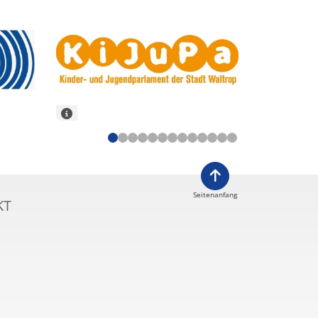
Seitenanfang
KT