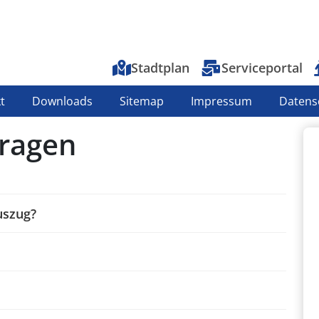
Top-Menu
Stadtplan
Serviceportal
t
Downloads
Sitemap
Impressum
Datens
Fragen
uszug?