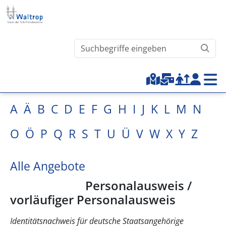
Direkt zum Inhalt
Waltrop.de durchsuchen
Top-Menu
A
Ä
B
C
D
E
F
G
H
I
J
K
L
M
N
O
Ö
P
Q
R
S
T
U
Ü
V
W
X
Y
Z
Alle Angebote
Personalausweis /
vorläufiger Personalausweis
Identitätsnachweis für deutsche Staatsangehörige