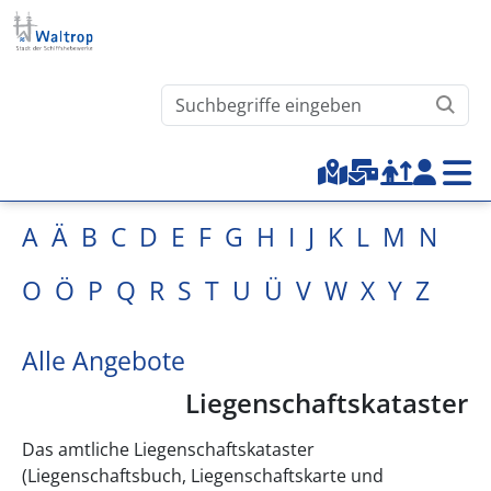
Direkt zum Inhalt
Waltrop.de durchsuchen
Top-Menu
A
Ä
B
C
D
E
F
G
H
I
J
K
L
M
N
O
Ö
P
Q
R
S
T
U
Ü
V
W
X
Y
Z
Alle Angebote
Liegenschaftskataster
Das amtliche Liegenschaftskataster
(Liegenschaftsbuch, Liegenschaftskarte und