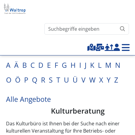
Direkt zum Inhalt
Waltrop.de durchsuchen
Top-Menu
A
Ä
B
C
D
E
F
G
H
I
J
K
L
M
N
O
Ö
P
Q
R
S
T
U
Ü
V
W
X
Y
Z
Alle Angebote
Kulturberatung
Das Kulturbüro ist Ihnen bei der Suche nach einer
kulturellen Veranstaltung für Ihre Betriebs- oder