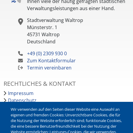
Ihnen viele der häufig gefragten städtischen
Verwaltungsleistungen aus einer Hand.
Stadtverwaltung Waltrop
Münsterstr. 1
45731
Waltrop
Deutschland
+49 (0) 2309 930 0
Zum Kontaktformular
Termin vereinbaren
RECHTLICHES & KONTAKT
Impressum
Datenschutz
Barrierefreiheit
Wir verwenden auf den Seiten dieser Website eine Auswahl an
Leichte Sprache
eigenen und fremden Cookies: Unverzichtbare Cookies, die für
die Nutzung der Website erforderlich sind; funktionale Cookies,
Bankverbindungen
die eine bessere Benutzerfreundlichkeit bei der Nutzung der
Pressestelle
Website ermöglichen; Leistungs-Cookies, die wir verwenden,