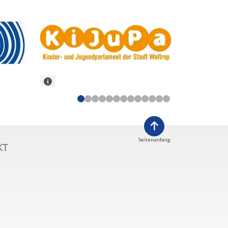
Seitenanfang
KT