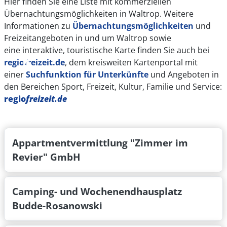
Hier finden Sie eine Liste mit kommerziellen
Ver- und Entsorgungsmöglichkeiten sind nicht
Übernachtungsmöglichkeiten in Waltrop. Weitere
vorhanden.
Informationen zu
Übernachtungsmöglichkeiten
und
Freizeitangeboten in und um Waltrop sowie
Der Google-Maps-Code lautet:
JCH4+3Q Waltrop
eine
interaktive, touristische Karte
finden Sie auch bei
regiofreizeit.de
, dem kreisweiten Kartenportal mit
Lageplan Wohnmobilstellplatz
einer
Suchfunktion für Unterkünfte
und Angeboten in
(PDF, 82.96 KB)
den Bereichen
Sport
,
Freizeit, Kultur,
Familie und Service
:
Standort des Wohnmobilstellplatzes bei
regio
freizeit.de
Google Maps
Appartmentvermittlung "Zimmer im
Revier" GmbH
Camping- und Wochenendhausplatz
Budde-Rosanowski