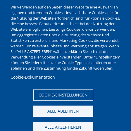
Barrierefreiheit
Wir verwenden auf den Seiten dieser Website eine Auswahl an
Leichte Sprache
eigenen und fremden Cookies: Unverzichtbare Cookies, die für
die Nutzung der Website erforderlich sind; funktionale Cookies,
Bankverbindungen
die eine bessere Benutzerfreundlichkeit bei der Nutzung der
Pressestelle
Website ermöglichen; Leistungs-Cookies, die wir verwenden,
Kontakt
um aggregierte Daten über die Nutzung der Website und
Statistiken zu erstellen; und Marketing-Cookies, die verwendet
werden, um relevante Inhalte und Werbung anzuzeigen. Wenn
NEWSLETTER
Sie "ALLE AKZEPTIEREN" wählen, erklären Sie sich mit der
Verwendung aller Cookies einverstanden. Unter "Einstellungen"
Jetzt die verschiedenen Newsletter der Stadt Waltrop
können Sie jederzeit einzelne Cookie-Typen akzeptieren oder
abonnieren:
ablehnen und Ihre Zustimmung für die Zukunft widerrufen.
Newsletter verwalten
Cookie-Dokumentation
COOKIE-EINSTELLUNGEN
ALLE ABLEHNEN
ALLE AKZEPTIEREN
Seitenanfang