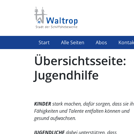
Direkt zum Inhalt
Highlight Menü
Start
Alle Seiten
Abos
Kontak
Übersichtsseite:
Jugendhilfe
KINDER
stark machen, dafür sorgen, dass sie ih
Fähigkeiten und Talente entfalten können und
gesund aufwachsen.
JUGENDLICHE
dabei unterstützen, dass