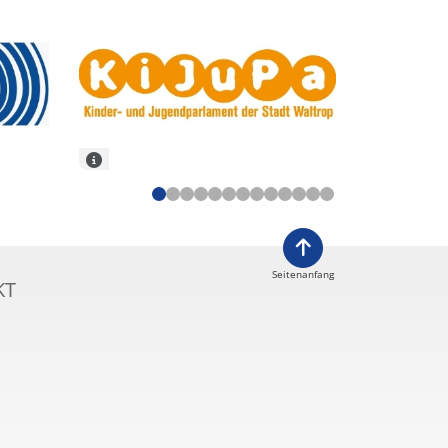
Seitenanfang
KT