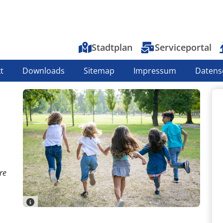
Top-Menu
Stadtplan
Serviceportal
t
Downloads
Sitemap
Impressum
Datens
re