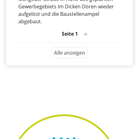
Gewerbegebiets Im Dicken Dören wieder
aufgelöst und die Baustellenampel
abgebaut.
Seitennummerierung
Nächste Seite
Seite 1
››
Alle anzeigen