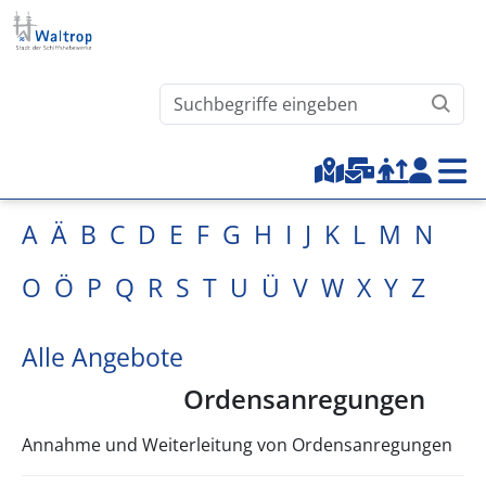
Direkt zum Inhalt
Waltrop.de durchsuchen
Top-Menu
A
Ä
B
C
D
E
F
G
H
I
J
K
L
M
N
O
Ö
P
Q
R
S
T
U
Ü
V
W
X
Y
Z
Alle Angebote
Ordensanregungen
Annahme und Weiterleitung von Ordensanregungen