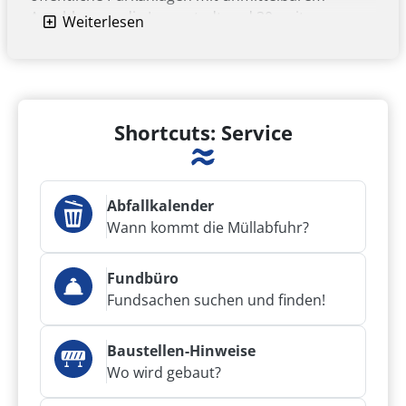
Anschluss an die Innenstadt und 30 weitere
Weiterlesen
Grünanlagen, Wald- und Grünflächen, darunter
der große "Zechenwald" und der Landschaftspark
"Zechenhalde Brockenscheidt"...
Übersichtskarte: "Lebensraum Grün"
Shortcuts: Service
(PDF, 2.5 MB)
Zur Themenseite "Parks und Grünanlagen"
Abfallkalender
Wann kommt die Müllabfuhr?
Fundbüro
Fundsachen suchen und finden!
Baustellen-Hinweise
Wo wird gebaut?