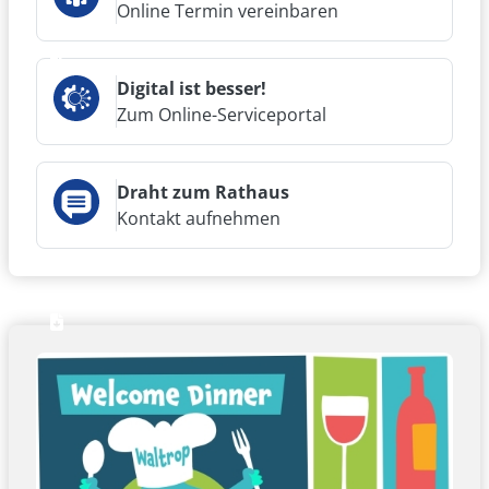
Online Termin vereinbaren
Präsentation Stadt Waltrop Info-
Digital ist besser!
Veranstaltung Innenstadtplätze am
Zum Online-Serviceportal
28.01.2026
(PDF, 9.22 MB)
Hier finden Sie die Präsentation der Stadt
Draht zum Rathaus
Waltrop zur Informations-Veranstaltung
Kontakt aufnehmen
"Umgestaltung des Herne-Bay-Platzes und
des Platzes von Gardelegen in Waltrop" am
28.01.2026 in der Stadthalle.
Präsentation Firma Kramer Info-
Veranstaltung Innenstadtplätze am
28.01.2026
(PDF, 1.79 MB)
Hier finden Sie die Präsentation der Firma
Kramer zur Informations-Veranstaltung
"Umgestaltung des Herne-Bay-Platzes und