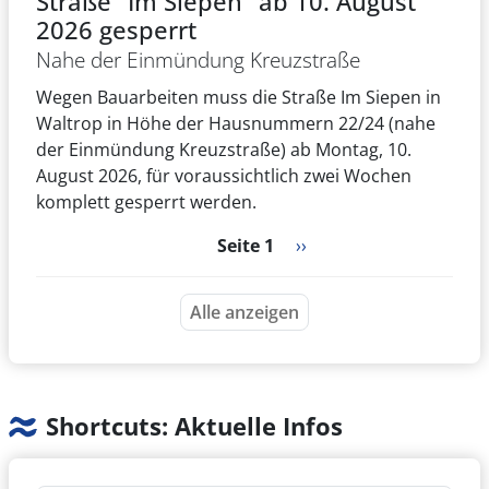
Straße "Im Siepen" ab 10. August
2026 gesperrt
Nahe der Einmündung Kreuzstraße
Wegen Bauarbeiten muss die Straße Im Siepen in
Waltrop in Höhe der Hausnummern 22/24 (nahe
der Einmündung Kreuzstraße) ab Montag, 10.
August 2026, für voraussichtlich zwei Wochen
komplett gesperrt werden.
Seitennummerierung
Nächste Seite
Seite 1
››
Alle anzeigen
Shortcuts: Aktuelle Infos