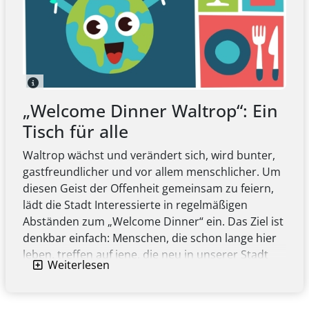
des Platzes von Gardelegen in Waltrop" am
28.01.2026 in der Stadthalle.
mehr erfahren
„Welcome Dinner Waltrop“: Ein
Tisch für alle
Waltrop wächst und verändert sich, wird bunter,
gastfreundlicher und vor allem menschlicher. Um
diesen Geist der Offenheit gemeinsam zu feiern,
lädt die Stadt Interessierte in regelmäßigen
Abständen zum „Welcome Dinner“ ein. Das Ziel ist
denkbar einfach: Menschen, die schon lange hier
leben, treffen auf jene, die neu in unserer Stadt
Weiterlesen
sind, um gemeinsam einen schönen Abend zu
verbringen. Die kulinarische Gestaltung des
Abends folgt der Idee des Teilens.