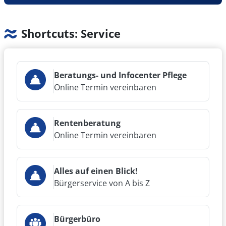
Fördergrundlage für sämtliche Programme der
Städtebauförderung. Die Handlungsfelder und
der Maßnahmenkatalog des "ISEK" werden nach
Shortcuts: Service
und nach umgesetzt. So wird die
Aufenthaltsqualität gehoben, indem Waltrops
Grünanlagen aufgewertet und Innenstadtplätze
Beratungs- und Infocenter Pflege
zu Treffpunkten werden - mit klimaresistenten
Online Termin vereinbaren
Pflanzinseln, Holzdecks, Spielräumen und
Wasserspielen.
Rentenberatung
Der Moselbachpark ist in den letzten Jahren
Online Termin vereinbaren
erneuert und verbessert worden. Im Oktober
2025 ist der Stutenteichpark nach umfangreicher
Umgestaltung
neu eröffnet worden
. 2026
Alles auf einen Blick!
werden der Herne-Bay-Platzes ("Kleiner
Bürgerservice von A bis Z
Marktsplatz") und der Platz von Gardelegen
(rund um den „Kiepenkerl“) neu gestaltet.
Bürgerbüro
Hier finden Sie Präsentationen und Infos dazu.