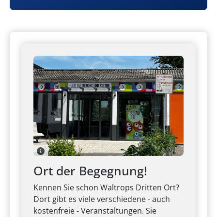
Abonnement-System für verschiedene
städtische Newsletter und die Möglichkeit für
Bürger:innen, sich einen „Waltrop-Account“
anzulegen und Inhalte selbst zu erstellen und
zu pflegen. Zum Start können damit
Unternehmen, Vereine und
Übernachtungsmöglichkeiten angelegt
werden. Zukünftig kommen weitere
Funktionen hinzu.
Zum neuen Waltrop-Account
Ort der Begegnung!
Kennen Sie schon Waltrops Dritten Ort?
Dort gibt es viele verschiedene - auch
kostenfreie - Veranstaltungen. Sie