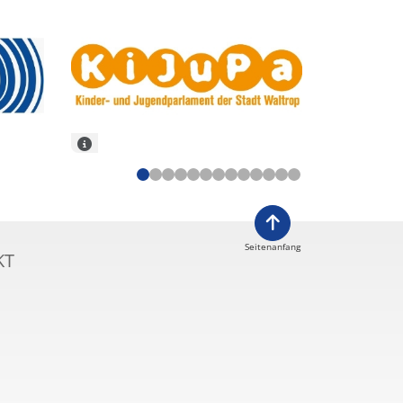
Seitenanfang
KT