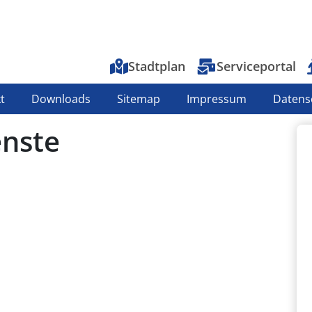
Top-Menu
Stadtplan
Serviceportal
t
Downloads
Sitemap
Impressum
Datens
enste