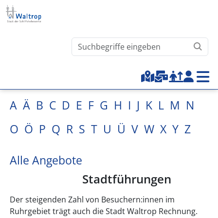
Direkt zum Inhalt
Waltrop.de durchsuchen
Top-Menu
A
Ä
B
C
D
E
F
G
H
I
J
K
L
M
N
O
Ö
P
Q
R
S
T
U
Ü
V
W
X
Y
Z
Alle Angebote
Stadtführungen
Der steigenden Zahl von Besuchern:innen im
Ruhrgebiet trägt auch die Stadt Waltrop Rechnung.