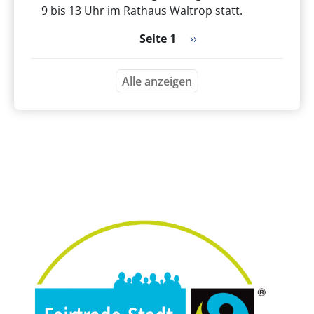
9 bis 13 Uhr im Rathaus Waltrop statt.
Seitennummerierung
Nächste Seite
Seite 1
››
Alle anzeigen