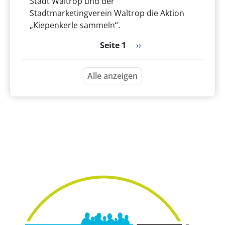
Stadt Waltrop und der
Stadtmarketingverein Waltrop die Aktion
„Kiepenkerle sammeln“.
Seitennummerierung
Nächste Seite
Seite 1
››
Alle anzeigen