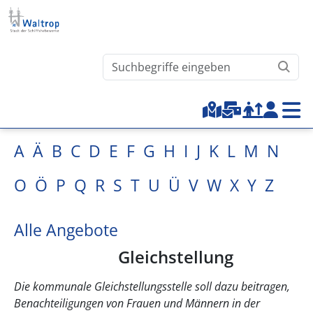
Direkt zum Inhalt
Waltrop.de durchsuchen
Top-Menu
A
Ä
B
C
D
E
F
G
H
I
J
K
L
M
N
O
Ö
P
Q
R
S
T
U
Ü
V
W
X
Y
Z
Alle Angebote
Gleichstellung
Die kommunale Gleichstellungsstelle soll dazu beitragen,
Benachteiligungen von Frauen und Männern in der