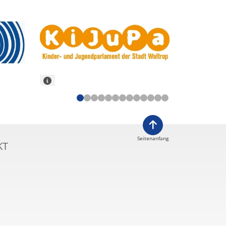
Seitenanfang
KT