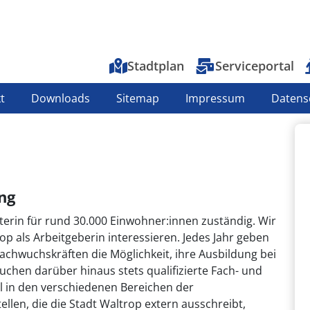
Top-Menu
Stadtplan
Serviceportal
t
Downloads
Sitemap
Impressum
Datens
ng
sterin für rund 30.000 Einwohner:innen zuständig. Wir
rop als Arbeitgeberin interessieren. Jedes Jahr geben
achwuchskräften die Möglichkeit, ihre Ausbildung bei
chen darüber hinaus stets qualifizierte Fach- und
al in den verschiedenen Bereichen der
llen, die die Stadt Waltrop extern ausschreibt,