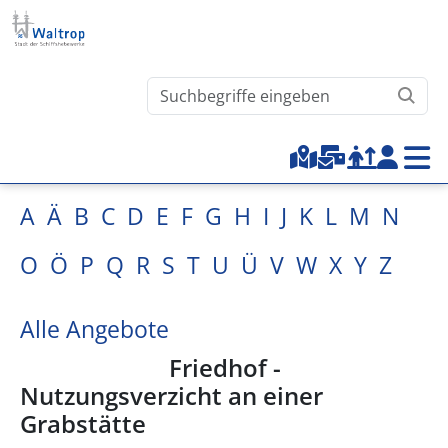
Direkt zum Inhalt
Waltrop.de durchsuchen
Top-Menu
A
Ä
B
C
D
E
F
G
H
I
J
K
L
M
N
O
Ö
P
Q
R
S
T
U
Ü
V
W
X
Y
Z
Alle Angebote
Friedhof -
Nutzungsverzicht an einer
Grabstätte