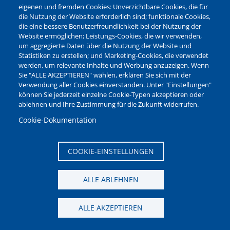
Leistungen von A-Z
eigenen und fremden Cookies: Unverzichtbare Cookies, die für
die Nutzung der Website erforderlich sind; funktionale Cookies,
die eine bessere Benutzerfreundlichkeit bei der Nutzung der
Ganz ohne Termin!
Website ermöglichen; Leistungs-Cookies, die wir verwenden,
um aggregierte Daten über die Nutzung der Website und
Online-Serviceportal
Statistiken zu erstellen; und Marketing-Cookies, die verwendet
werden, um relevante Inhalte und Werbung anzuzeigen. Wenn
Sie "ALLE AKZEPTIEREN" wählen, erklären Sie sich mit der
Ideen- und Mängelmelder
Verwendung aller Cookies einverstanden. Unter "Einstellungen"
Bequem Bescheid geben!
können Sie jederzeit einzelne Cookie-Typen akzeptieren oder
ablehnen und Ihre Zustimmung für die Zukunft widerrufen.
Sperrmüll?
Cookie-Dokumentation
Einfach abholen lassen!
COOKIE-EINSTELLUNGEN
ALLE ABLEHNEN
News aus den Bereichen:
ALLE AKZEPTIEREN