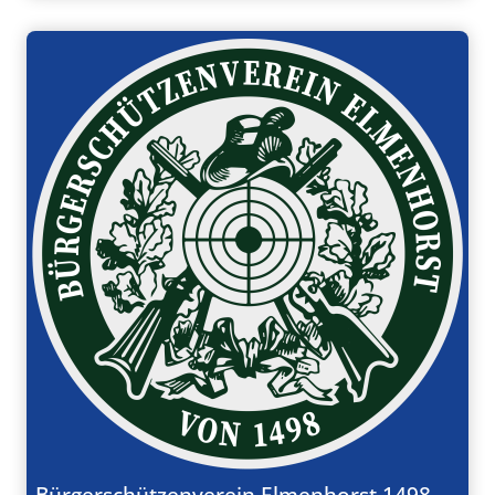
Bürgerschützenverein Elmenhorst 1498