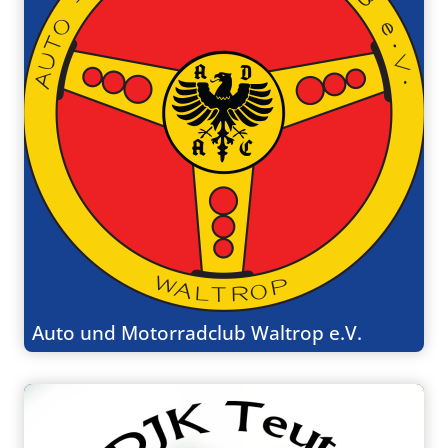
Auto und Motorradclub Waltrop e.V.