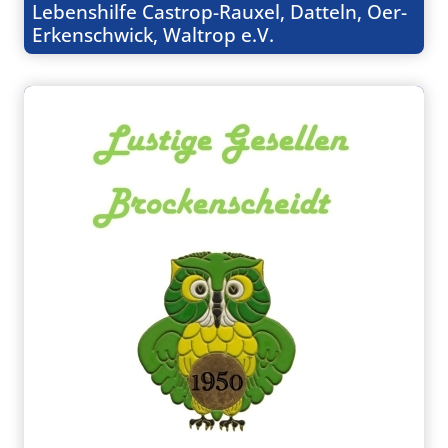
Lebenshilfe Castrop-Rauxel, Datteln, Oer-
Erkenschwick, Waltrop e.V.