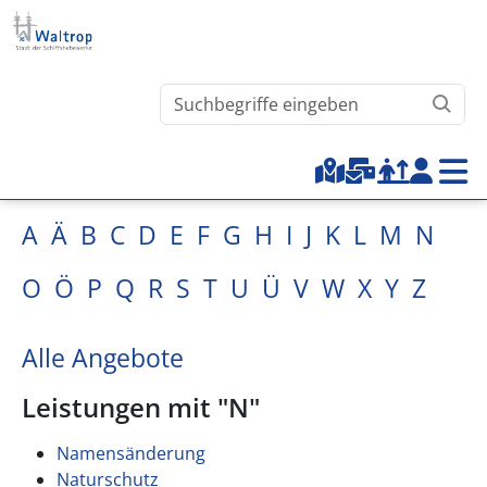
Direkt zum Inhalt
Waltrop.de durchsuchen
Top-Menu
A
Ä
B
C
D
E
F
G
H
I
J
K
L
M
N
O
Ö
P
Q
R
S
T
U
Ü
V
W
X
Y
Z
Alle Angebote
Leistungen mit "N"
Namensänderung
Naturschutz