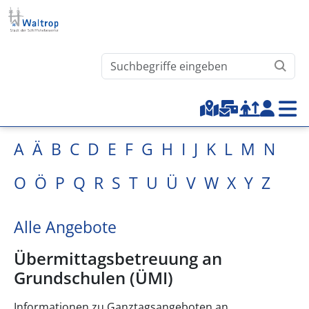
Direkt zum Inhalt
Waltrop.de durchsuchen
Top-Menu
A
Ä
B
C
D
E
F
G
H
I
J
K
L
M
N
O
Ö
P
Q
R
S
T
U
Ü
V
W
X
Y
Z
Alle Angebote
Übermittagsbetreuung an
Grundschulen (ÜMI)
Informationen zu Ganztagsangeboten an