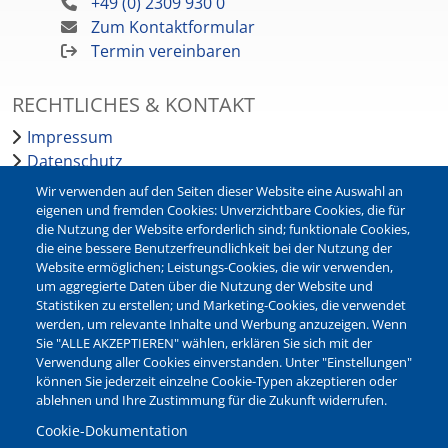
+49 (0) 2309 930 0
Zum Kontaktformular
Termin vereinbaren
RECHTLICHES & KONTAKT
Impressum
Datenschutz
Barrierefreiheit
Wir verwenden auf den Seiten dieser Website eine Auswahl an
Leichte Sprache
eigenen und fremden Cookies: Unverzichtbare Cookies, die für
die Nutzung der Website erforderlich sind; funktionale Cookies,
Bankverbindungen
die eine bessere Benutzerfreundlichkeit bei der Nutzung der
Pressestelle
Website ermöglichen; Leistungs-Cookies, die wir verwenden,
Kontakt
um aggregierte Daten über die Nutzung der Website und
Statistiken zu erstellen; und Marketing-Cookies, die verwendet
werden, um relevante Inhalte und Werbung anzuzeigen. Wenn
NEWSLETTER
Sie "ALLE AKZEPTIEREN" wählen, erklären Sie sich mit der
Verwendung aller Cookies einverstanden. Unter "Einstellungen"
Jetzt die verschiedenen Newsletter der Stadt Waltrop
können Sie jederzeit einzelne Cookie-Typen akzeptieren oder
abonnieren:
ablehnen und Ihre Zustimmung für die Zukunft widerrufen.
Newsletter verwalten
Cookie-Dokumentation