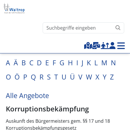
Direkt zum Inhalt
Waltrop.de durchsuchen
Top-Menu
A
Ä
B
C
D
E
F
G
H
I
J
K
L
M
N
O
Ö
P
Q
R
S
T
U
Ü
V
W
X
Y
Z
Alle Angebote
Korruptionsbekämpfung
Auskunft des Bürgermeisters gem. §§ 17 und 18
Korruptionsbekämpfungsgesetz