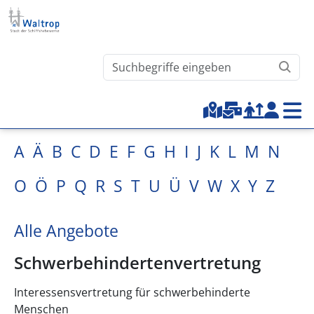
Direkt zum Inhalt
Waltrop.de durchsuchen
Top-Menu
A
Ä
B
C
D
E
F
G
H
I
J
K
L
M
N
O
Ö
P
Q
R
S
T
U
Ü
V
W
X
Y
Z
Alle Angebote
Schwerbehindertenvertretung
Interessensvertretung für schwerbehinderte
Menschen