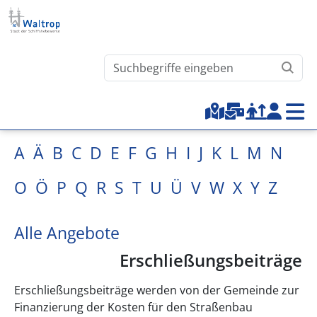
Direkt zum Inhalt
Waltrop.de durchsuchen
Top-Menu
A
Ä
B
C
D
E
F
G
H
I
J
K
L
M
N
O
Ö
P
Q
R
S
T
U
Ü
V
W
X
Y
Z
Alle Angebote
Erschließungsbeiträge
Erschließungsbeiträge werden von der Gemeinde zur
Finanzierung der Kosten für den Straßenbau