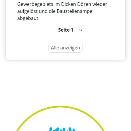
Gewerbegebiets Im Dicken Dören wieder
aufgelöst und die Baustellenampel
abgebaut.
Seitennummerierung
Nächste Seite
Seite 1
››
Alle anzeigen