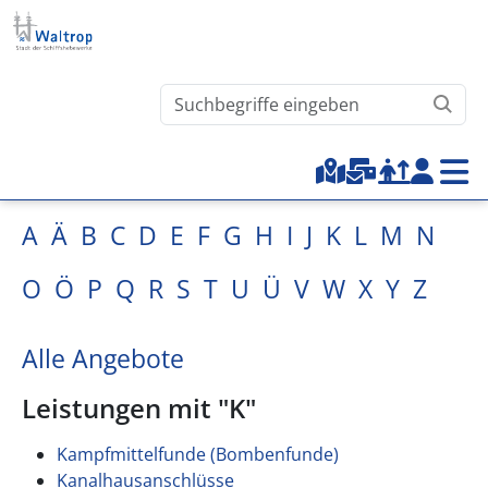
Direkt zum Inhalt
Waltrop.de durchsuchen
Top-Menu
A
Ä
B
C
D
E
F
G
H
I
J
K
L
M
N
O
Ö
P
Q
R
S
T
U
Ü
V
W
X
Y
Z
Alle Angebote
Leistungen mit "K"
Kampfmittelfunde (Bombenfunde)
Kanalhausanschlüsse