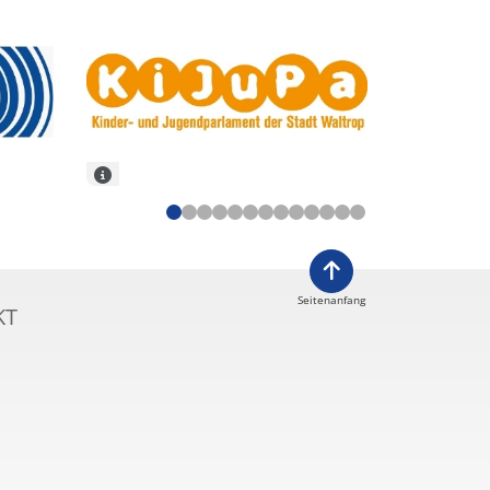
Seitenanfang
KT