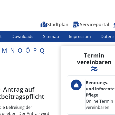
Top-Menu
Stadtplan
Serviceportal
t
Downloads
Sitemap
Impressum
Datens
M
N
O
Ö
P
Q
Termin
vereinbaren
Beratungs-
- Antrag auf
und Infocente
beitragspflicht
Pflege
Online Termin
die Befreiung der
vereinbaren
zugeben. Der Antrag wird