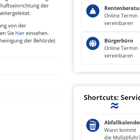
afts­einrichtung der
Rentenberatu
eitergeleitet.
Online Termin
vereinbaren
ung von der
nen Sie
hier
einsehen.
i­ni­gung der Be­hör­de)
Bürgerbüro
Online Termin
vereinbaren
Shortcuts: Servi
Abfallkalende
Wann kommt
die Müllabfuhr