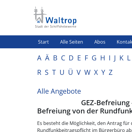
Direkt zum Inhalt
Highlight Menü
Start
Alle Seiten
Abos
Kontak
A
Ä
B
C
D
E
F
G
H
I
J
K
L
R
S
T
U
Ü
V
W
X
Y
Z
Alle Angebote
GEZ-Befreiung 
Befreiung von der Rundfunk
Es besteht die Möglichkeit, den Antrag für 
Rundfunkbeitragspflicht im Bürgerbüro ab