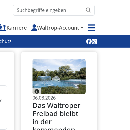
Waltrop.de durchsuchen
Karriere
Waltrop-Account
Soziale Medien
chutz
06.08.2026
r
Das Waltroper
Freibad bleibt
in der
kommenden