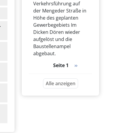
Verkehrsführung auf
der Mengeder Straße in
Höhe des geplanten
Gewerbegebiets Im
r
Dicken Dören wieder
aufgelöst und die
Baustellenampel
abgebaut.
Seitennummerierung
Nächste Seite
Seite 1
››
Alle anzeigen