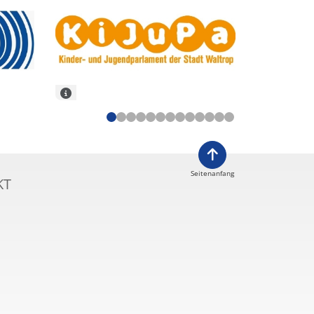
Seitenanfang
KT