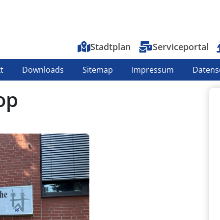
Top-Menu
Stadtplan
Serviceportal
t
Downloads
Sitemap
Impressum
Datens
op