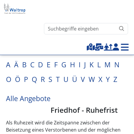
Direkt zum Inhalt
Waltrop.de durchsuchen
Top-Menu
A
Ä
B
C
D
E
F
G
H
I
J
K
L
M
N
O
Ö
P
Q
R
S
T
U
Ü
V
W
X
Y
Z
Alle Angebote
Friedhof - Ruhefrist
Als Ruhezeit wird die Zeitspanne zwischen der
Beisetzung eines Verstorbenen und der möglichen