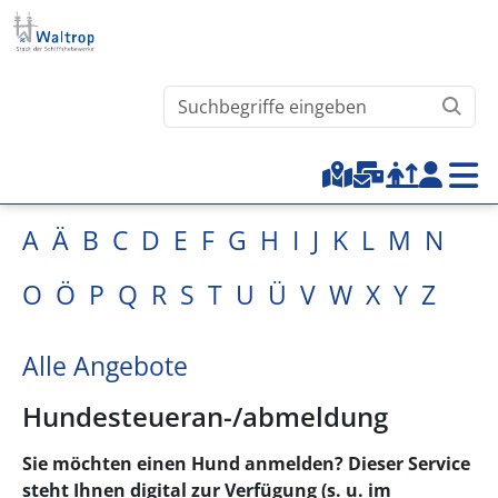
Direkt zum Inhalt
Waltrop.de durchsuchen
Top-Menu
A
Ä
B
C
D
E
F
G
H
I
J
K
L
M
N
O
Ö
P
Q
R
S
T
U
Ü
V
W
X
Y
Z
Alle Angebote
Hundesteueran-/abmeldung
Sie möchten einen Hund anmelden? Dieser Service
steht Ihnen digital zur Verfügung (s. u. im