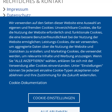
RECHTLICHES & KONTAKT
Impressum
Datenschutz
Barrierefreiheit
Wir verwenden auf den Seiten dieser Website eine Auswahl an
Leichte Sprache
eigenen und fremden Cookies: Unverzichtbare Cookies, die für
die Nutzung der Website erforderlich sind; funktionale Cookies,
Bankverbindungen
die eine bessere Benutzerfreundlichkeit bei der Nutzung der
Pressestelle
Website ermöglichen; Leistungs-Cookies, die wir verwenden,
Kontakt
um aggregierte Daten über die Nutzung der Website und
Statistiken zu erstellen; und Marketing-Cookies, die verwendet
werden, um relevante Inhalte und Werbung anzuzeigen. Wenn
NEWSLETTER
Sie "ALLE AKZEPTIEREN" wählen, erklären Sie sich mit der
Verwendung aller Cookies einverstanden. Unter "Einstellungen"
Jetzt die verschiedenen Newsletter der Stadt Waltrop
können Sie jederzeit einzelne Cookie-Typen akzeptieren oder
abonnieren:
ablehnen und Ihre Zustimmung für die Zukunft widerrufen.
Newsletter verwalten
Cookie-Dokumentation
COOKIE-EINSTELLUNGEN
ALLE ABLEHNEN