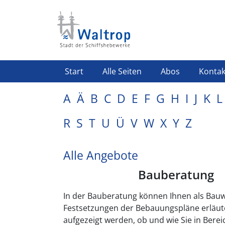
Direkt zum Inhalt
Highlight Menü
Start
Alle Seiten
Abos
Kontak
A
Ä
B
C
D
E
F
G
H
I
J
K
L
R
S
T
U
Ü
V
W
X
Y
Z
Alle Angebote
Bauberatung
In der Bauberatung können Ihnen als Bauwi
Festsetzungen der Bebauungspläne erläut
aufgezeigt werden, ob und wie Sie in Bere