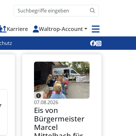
Waltrop.de durchsuchen
Karriere
Waltrop-Account
Soziale Medien
chutz
07.08.2026
r
Eis von
Bürgermeister
Marcel
Mittelbach für