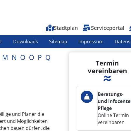
Top-Menu
Stadtplan
Serviceportal
t
Downloads
Sitemap
Impressum
Datens
M
N
O
Ö
P
Q
Termin
vereinbaren
Beratungs-
und Infocente
Pflege
llige und Planer die
Online Termin
ert und Möglichkeiten
vereinbaren
ichen bauen dürfen, die