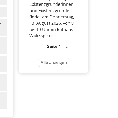
Existenzgründerinnen
und Existenzgründer
findet am Donnerstag,
13. August 2026, von 9
r
bis 13 Uhr im Rathaus
Waltrop statt.
Seitennummerierung
Nächste Seite
Seite 1
››
Alle anzeigen