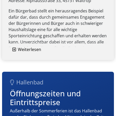
Adresse: Riphausstraße 33, 45731 Waltrop
Ein Bürgerbad stellt ein herausragendes Beispiel
dafür dar, dass durch gemeinsames Engagement
der Bürgerinnen und Bürger auch in schwieriger
Haushaltslage eine für alle wichtige
Sporteinrichtung geschaffen und erhalten werden
kann. Unverzichtbar dabei ist vor allem, dass alle
Seiten sich gemeinsam für die Sache einsetzen.
Weiterlesen
Und genau das passiert in Waltrop: Nachdem mit
Fördermitteln vom Land eine neue Schwimmhalle
errichtet werden konnte, ziehen die Stadt Waltrop
und der Waltroper Bürgerbad Verein 2012 e.V.
Hallenbad
(Sowie unterstützend die in Waltrop ansässigen
Wassersport betreibenden Vereine) an einem
Öffnungszeiten und
Strang, um dort neben dem Schulschwimmen
Eintrittspreise
auch Vereinsschwimmen und Schwimmen für die
Öffentlichkeit zu ermöglichen.
Außerhalb der Sommerferien ist das Hallenbad