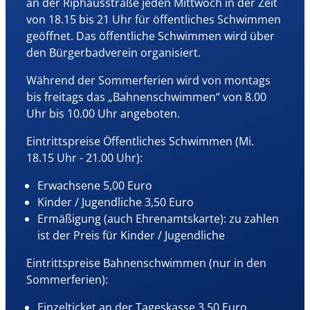
an der Riphausstraße jeden Mittwoch in der Zeit
Seit Januar 2012 steht die Schwimmhalle für
von 18.15 bis 21 Uhr für öffentliches Schwimmen
schulischen Schwimmunterricht zur Verfügung
geöffnet. Das öffentliche Schwimmen wird über
und seit Februar gleichen Jahres erhielten die
den Bürgerbadverein organisiert.
Vereine zu ihr Zugang.
Während der Sommerferien wird von montags
Zum 1. Januar 2017 hat die Bädergesellschaft
bis freitags das „Bahnenschwimmen“ von 8.00
Waltrop mbH den Betrieb des Bäderstandorts
Uhr bis 10.00 Uhr angeboten.
(Frei- und Hallenbad) an der Riphausstraße 33 in
Waltrop übernommen. Die Bädergesellschaft
Eintrittspreise Öffentliches Schwimmen (Mi.
Waltrop mbH ist eine Tochtergesellschaft der
18.15 Uhr - 21.00 Uhr):
Stadtwerke Waltrop GmbH & Co KG. An dieser hält
die Stadt Waltrop als Gesellschafterin die
Erwachsene 5,00 Euro
Mehrheit der Gesellschaftsanteile.
Kinder / Jugendliche 3,50 Euro
Ermäßigung (auch Ehrenamtskarte): zu zahlen
Das Öffentliche Schwimmen wird auch nach der
ist der Preis für Kinder / Jugendliche
Gründung der Bädergesellschaft Waltrop mbH
durch den Waltroper Bürgerbad Verein 2012 e.V.
Eintrittspreise Bahnenschwimmen (nur in den
angeboten. Durch ihn erhalten alle interessierten
Sommerferien):
und nicht in Vereinen organisierten
Einzelticket an der Tageskasse 3,50 Euro