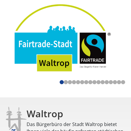
Waltrop
Das Bürgerbüro der Stadt Waltrop bietet