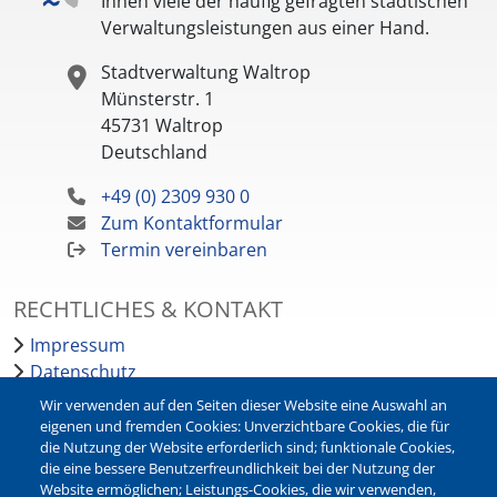
Ihnen viele der häufig gefragten städtischen
Verwaltungsleistungen aus einer Hand.
Stadtverwaltung Waltrop
Münsterstr. 1
45731
Waltrop
Deutschland
+49 (0) 2309 930 0
Zum Kontaktformular
Termin vereinbaren
RECHTLICHES & KONTAKT
Impressum
Datenschutz
Barrierefreiheit
Wir verwenden auf den Seiten dieser Website eine Auswahl an
Leichte Sprache
eigenen und fremden Cookies: Unverzichtbare Cookies, die für
die Nutzung der Website erforderlich sind; funktionale Cookies,
Bankverbindungen
die eine bessere Benutzerfreundlichkeit bei der Nutzung der
Pressestelle
Website ermöglichen; Leistungs-Cookies, die wir verwenden,