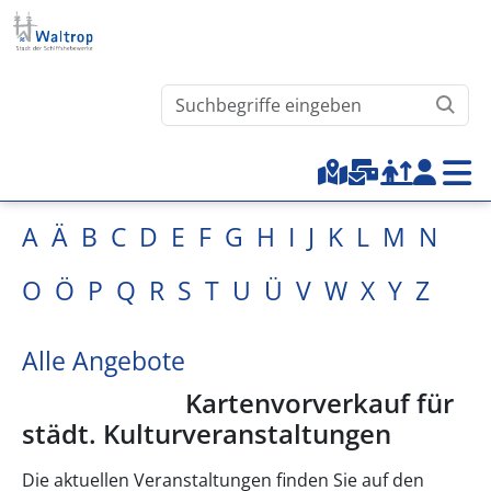
Direkt zum Inhalt
Waltrop.de durchsuchen
Top-Menu
A
Ä
B
C
D
E
F
G
H
I
J
K
L
M
N
O
Ö
P
Q
R
S
T
U
Ü
V
W
X
Y
Z
Alle Angebote
Kartenvorverkauf für
städt. Kulturveranstaltungen
Die aktuellen Veranstaltungen finden Sie auf den