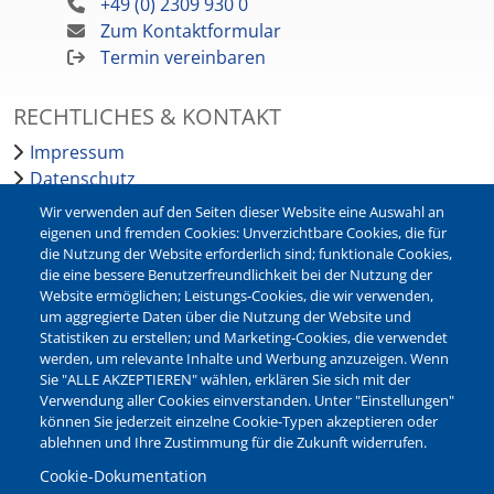
+49 (0) 2309 930 0
Zum Kontaktformular
Termin vereinbaren
RECHTLICHES & KONTAKT
Impressum
Datenschutz
Barrierefreiheit
Wir verwenden auf den Seiten dieser Website eine Auswahl an
Leichte Sprache
eigenen und fremden Cookies: Unverzichtbare Cookies, die für
die Nutzung der Website erforderlich sind; funktionale Cookies,
Bankverbindungen
die eine bessere Benutzerfreundlichkeit bei der Nutzung der
Pressestelle
Website ermöglichen; Leistungs-Cookies, die wir verwenden,
Kontakt
um aggregierte Daten über die Nutzung der Website und
Statistiken zu erstellen; und Marketing-Cookies, die verwendet
werden, um relevante Inhalte und Werbung anzuzeigen. Wenn
NEWSLETTER
Sie "ALLE AKZEPTIEREN" wählen, erklären Sie sich mit der
Verwendung aller Cookies einverstanden. Unter "Einstellungen"
Jetzt die verschiedenen Newsletter der Stadt Waltrop
können Sie jederzeit einzelne Cookie-Typen akzeptieren oder
abonnieren:
ablehnen und Ihre Zustimmung für die Zukunft widerrufen.
Newsletter verwalten
Cookie-Dokumentation