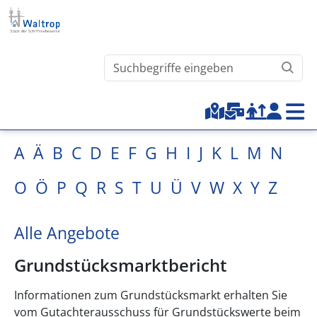
Direkt zum Inhalt
Waltrop.de durchsuchen
Top-Menu
A
Ä
B
C
D
E
F
G
H
I
J
K
L
M
N
O
Ö
P
Q
R
S
T
U
Ü
V
W
X
Y
Z
Alle Angebote
Grundstücksmarktbericht
Informationen zum Grundstücksmarkt erhalten Sie
vom Gutachterausschuss für Grundstückswerte beim