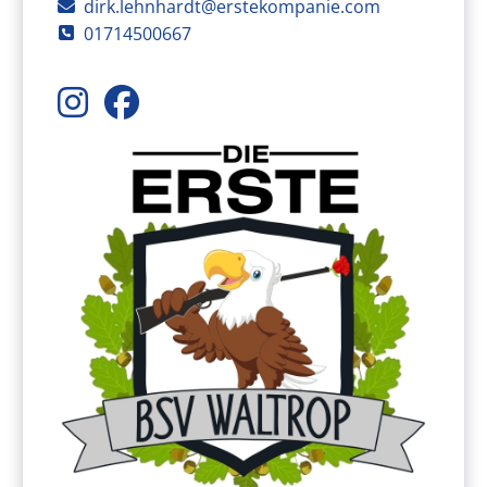
E-Mail
dirk.lehnhardt@erstekompanie.com
Telefon
01714500667