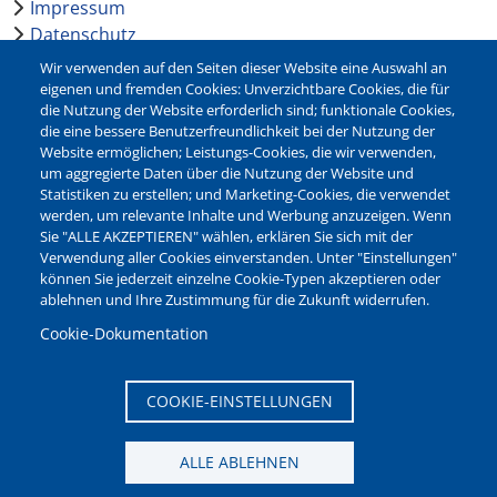
Impressum
Datenschutz
Barrierefreiheit
Wir verwenden auf den Seiten dieser Website eine Auswahl an
Leichte Sprache
eigenen und fremden Cookies: Unverzichtbare Cookies, die für
die Nutzung der Website erforderlich sind; funktionale Cookies,
Bankverbindungen
die eine bessere Benutzerfreundlichkeit bei der Nutzung der
Pressestelle
Website ermöglichen; Leistungs-Cookies, die wir verwenden,
Kontakt
um aggregierte Daten über die Nutzung der Website und
Statistiken zu erstellen; und Marketing-Cookies, die verwendet
werden, um relevante Inhalte und Werbung anzuzeigen. Wenn
NEWSLETTER
Sie "ALLE AKZEPTIEREN" wählen, erklären Sie sich mit der
Verwendung aller Cookies einverstanden. Unter "Einstellungen"
Jetzt die verschiedenen Newsletter der Stadt Waltrop
können Sie jederzeit einzelne Cookie-Typen akzeptieren oder
abonnieren:
ablehnen und Ihre Zustimmung für die Zukunft widerrufen.
Newsletter verwalten
Cookie-Dokumentation
COOKIE-EINSTELLUNGEN
ALLE ABLEHNEN