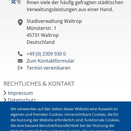
Ihnen viele der häufig gefragten städtischen
Verwaltungsleistungen aus einer Hand.
Stadtverwaltung Waltrop
Münsterstr. 1
45731
Waltrop
Deutschland
+49 (0) 2309 930 0
Zum Kontaktformular
Termin vereinbaren
RECHTLICHES & KONTAKT
Impressum
Datenschutz
Barrierefreiheit
Wir verwenden auf den Seiten dieser Website eine Auswahl an
Leichte Sprache
eigenen und fremden Cookies: Unverzichtbare Cookies, die für
die Nutzung der Website erforderlich sind; funktionale Cookies,
Bankverbindungen
die eine bessere Benutzerfreundlichkeit bei der Nutzung der
Pressestelle