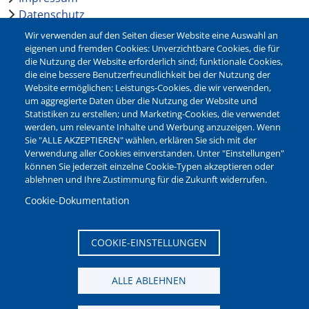
Datenschutz
Barrierefreiheit
Wir verwenden auf den Seiten dieser Website eine Auswahl an
Leichte Sprache
eigenen und fremden Cookies: Unverzichtbare Cookies, die für
die Nutzung der Website erforderlich sind; funktionale Cookies,
Bankverbindungen
die eine bessere Benutzerfreundlichkeit bei der Nutzung der
Pressestelle
Website ermöglichen; Leistungs-Cookies, die wir verwenden,
Kontakt
um aggregierte Daten über die Nutzung der Website und
Statistiken zu erstellen; und Marketing-Cookies, die verwendet
werden, um relevante Inhalte und Werbung anzuzeigen. Wenn
NEWSLETTER
Sie "ALLE AKZEPTIEREN" wählen, erklären Sie sich mit der
Verwendung aller Cookies einverstanden. Unter "Einstellungen"
Jetzt die verschiedenen Newsletter der Stadt Waltrop
können Sie jederzeit einzelne Cookie-Typen akzeptieren oder
abonnieren:
ablehnen und Ihre Zustimmung für die Zukunft widerrufen.
Newsletter verwalten
Cookie-Dokumentation
COOKIE-EINSTELLUNGEN
ALLE ABLEHNEN