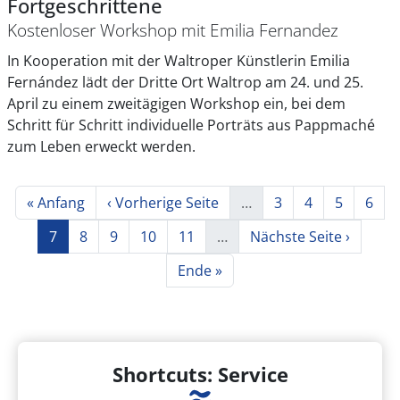
Fortgeschrittene
Kostenloser Workshop mit Emilia Fernandez
In Kooperation mit der Waltroper Künstlerin Emilia
Fernández lädt der Dritte Ort Waltrop am 24. und 25.
April zu einem zweitägigen Workshop ein, bei dem
Schritt für Schritt individuelle Porträts aus Pappmaché
zum Leben erweckt werden.
Seitennummerierung
Erste Seite
Vorherige Seite
Seite
Seite
Seite
Seite
« Anfang
‹ Vorherige Seite
…
3
4
5
6
Seite
Seite
Seite
Seite
Seite
Nächste Seite
7
8
9
10
11
…
Nächste Seite ›
Letzte Seite
Ende »
Shortcuts: Service