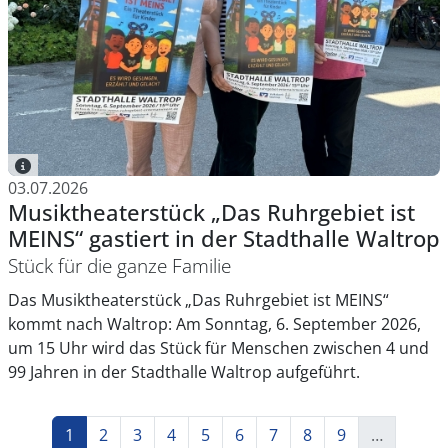
03.07.2026
Musiktheaterstück „Das Ruhrgebiet ist
MEINS“ gastiert in der Stadthalle Waltrop
Stück für die ganze Familie
Das Musiktheaterstück „Das Ruhrgebiet ist MEINS“
kommt nach Waltrop: Am Sonntag, 6. September 2026,
um 15 Uhr wird das Stück für Menschen zwischen 4 und
99 Jahren in der Stadthalle Waltrop aufgeführt.
Seitennummerierung
Seite
Seite
Seite
Seite
Seite
Seite
Seite
Seite
Seite
1
2
3
4
5
6
7
8
9
…