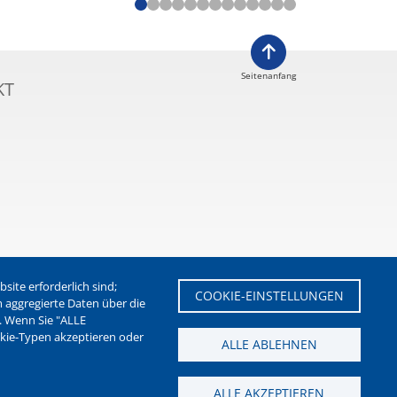
Seitenanfang
KT
ite erforderlich sind;
COOKIE-EINSTELLUNGEN
m aggregierte Daten über die
. Wenn Sie "ALLE
etter der Stadt Waltrop
okie-Typen akzeptieren oder
ALLE ABLEHNEN
ALLE AKZEPTIEREN