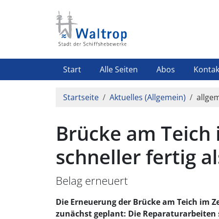
Direkt zum Inhalt
Highlight Menü
Start
Alle Seiten
Abos
Kontak
Pfadnavigation
Startseite
Aktuelles (Allgemein)
allgem
Brücke am Teich
schneller fertig a
Belag erneuert
Die Erneuerung der Brücke am Teich im Z
zunächst geplant: Die Reparaturarbeiten 