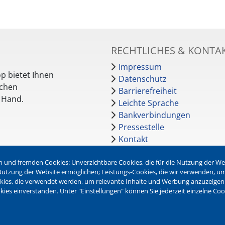
RECHTLICHES & KONTA
Impressum
p bietet Ihnen
Datenschutz
schen
Barrierefreiheit
r Hand.
Leichte Sprache
Bankverbindungen
Pressestelle
Kontakt
 und fremden Cookies: Unverzichtbare Cookies, die für die Nutzung der Webs
NEWSLETTER
r Nutzung der Website ermöglichen; Leistungs-Cookies, die wir verwenden, u
okies, die verwendet werden, um relevante Inhalte und Werbung anzuzeigen
Jetzt die verschiedenen Newsl
kies einverstanden. Unter "Einstellungen" können Sie jederzeit einzelne Co
abonnieren:
Newsletter verwalten