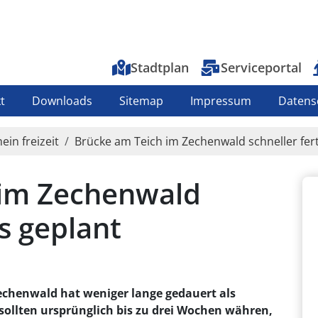
Top-Menu
Stadtplan
Serviceportal
t
Downloads
Sitemap
Impressum
Datens
ein freizeit
Brücke am Teich im Zechenwald schneller fert
 im Zechenwald
ls geplant
echenwald hat weniger lange gedauert als
sollten ursprünglich bis zu drei Wochen währen,