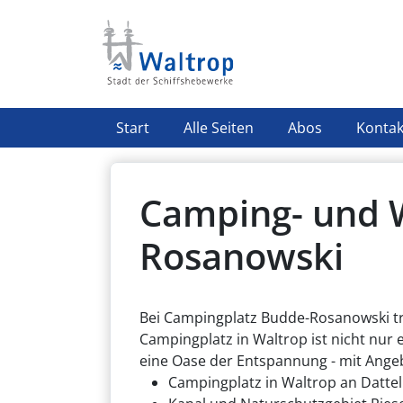
Direkt zum Inhalt
Highlight Menü
Start
Alle Seiten
Abos
Kontak
Camping- und 
Rosanowski
Bei Campingplatz Budde-Rosanowski t
Campingplatz in Waltrop ist nicht nur e
eine Oase der Entspannung - mit Ang
Campingplatz in Waltrop an Datt