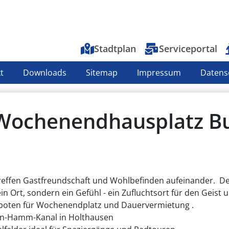
Top-Menu
Stadtplan
Serviceportal
t
Downloads
Sitemap
Impressum
Datens
Wochenendhausplatz B
reffen Gastfreundschaft und Wohlbefinden aufeinander. D
in Ort, sondern ein Gefühl - ein Zufluchtsort für den Geist 
eboten für Wochenendplatz und Dauervermietung .
eln-Hamm-Kanal in Holthausen