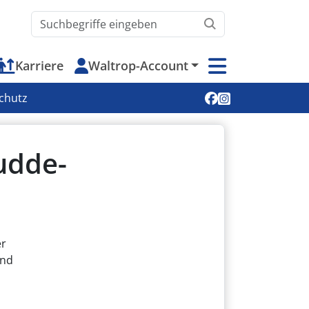
Waltrop.de durchsuchen
Karriere
Waltrop-Account
Soziale Medien
chutz
udde-
er
und