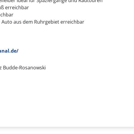
lfelder ideal für Spaziergänge und Radtouren
uß erreichbar
ichbar
 Auto aus dem Ruhrgebiet erreichbar
nal.de/
z Budde-Rosanowski