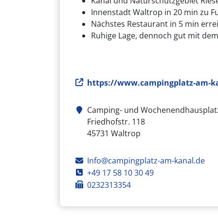
Kanal und Naturschutzgebiet Riese
Innenstadt Waltrop in 20 min zu F
Nächstes Restaurant in 5 min erre
Ruhige Lage, dennoch gut mit dem
Webseite
https://www.campingplatz-am-ka
Camping- und Wochenendhausplat
Adresse
Friedhofstr. 118
45731
Waltrop
E-Mail
Info@campingplatz-am-kanal.de
Telefon
+49 17 58 10 30 49
Fax
0232313354