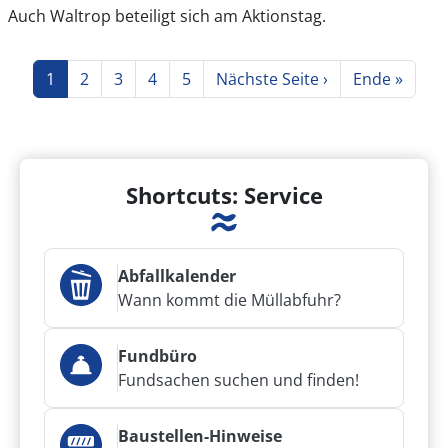
Auch Waltrop beteiligt sich am Aktionstag.
Seitennummerierung
Seite
Seite
Seite
Seite
Seite
Nächste Seite
Letzte Seite
1
2
3
4
5
Nächste Seite ›
Ende »
Shortcuts: Service
Abfallkalender
Wann kommt die Müllabfuhr?
Fundbüro
Fundsachen suchen und finden!
Baustellen-Hinweise