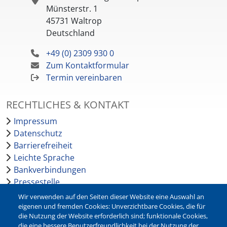
Münsterstr. 1
45731
Waltrop
Deutschland
+49 (0) 2309 930 0
Zum Kontaktformular
Termin vereinbaren
RECHTLICHES & KONTAKT
Impressum
Datenschutz
Barrierefreiheit
Leichte Sprache
Bankverbindungen
Pressestelle
Kontakt
Wir verwenden auf den Seiten dieser Website eine Auswahl an
eigenen und fremden Cookies: Unverzichtbare Cookies, die für
die Nutzung der Website erforderlich sind; funktionale Cookies,
NEWSLETTER
die eine bessere Benutzerfreundlichkeit bei der Nutzung der