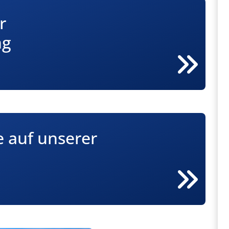
r
ng
e auf unserer