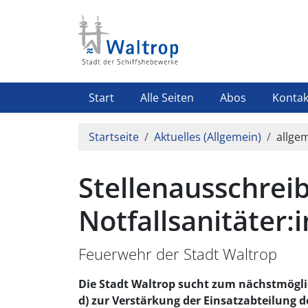
Direkt zum Inhalt
Highlight Menü
Start
Alle Seiten
Abos
Kontak
Pfadnavigation
Startseite
Aktuelles (Allgemein)
allge
Stellenausschrei
Notfallsanitäter:i
Feuerwehr der Stadt Waltrop
Die Stadt Waltrop sucht zum nächstmöglic
d) zur Verstärkung der Einsatzabteilung 