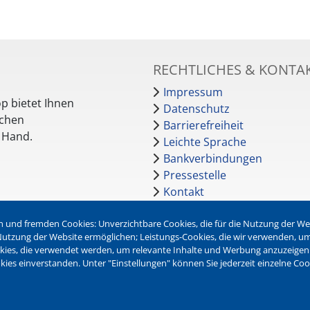
RECHTLICHES & KONTA
Impressum
p bietet Ihnen
Datenschutz
schen
Barrierefreiheit
r Hand.
Leichte Sprache
Bankverbindungen
Pressestelle
Kontakt
 und fremden Cookies: Unverzichtbare Cookies, die für die Nutzung der Webs
NEWSLETTER
r Nutzung der Website ermöglichen; Leistungs-Cookies, die wir verwenden, u
okies, die verwendet werden, um relevante Inhalte und Werbung anzuzeigen
Jetzt die verschiedenen Newsl
kies einverstanden. Unter "Einstellungen" können Sie jederzeit einzelne Co
abonnieren:
Newsletter verwalten