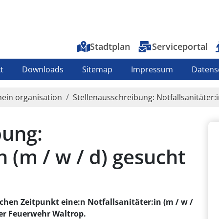
Top-Menu
Stadtplan
Serviceportal
t
Downloads
Sitemap
Impressum
Datens
mein organisation
Stellenausschreibung: Notfallsanitäter:i
bung:
n (m / w / d) gesucht
hen Zeitpunkt eine:n Notfallsanitäter:in (m / w /
der Feuerwehr Waltrop.