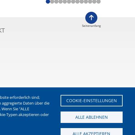
Seitenanfang
KT
ite erforderlich sind;
COOKIE-EINSTELLUNGEN
m aggregierte Daten über die
. Wenn Sie "ALLE
etter der Stadt Waltrop
okie-Typen akzeptieren oder
ALLE ABLEHNEN
ALLE AKZEPTIEREN