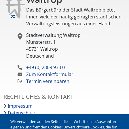
Das Bürgerbüro der Stadt Waltrop bietet
Ihnen viele der häufig gefragten städtischen
Verwaltungsleistungen aus einer Hand.
Stadtverwaltung Waltrop
Münsterstr. 1
45731
Waltrop
Deutschland
+49 (0) 2309 930 0
Zum Kontaktformular
Termin vereinbaren
RECHTLICHES & KONTAKT
Impressum
Datenschutz
Barrierefreiheit
Wir verwenden auf den Seiten dieser Website eine Auswahl an
Leichte Sprache
eigenen und fremden Cookies: Unverzichtbare Cookies, die für