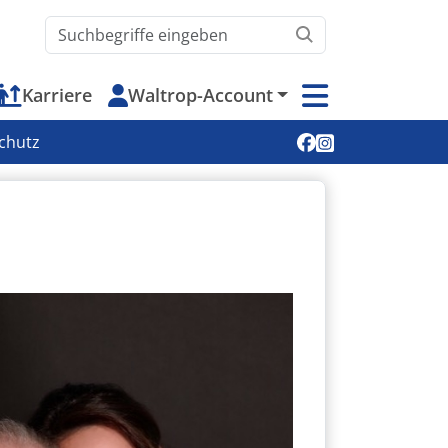
Waltrop.de durchsuchen
Karriere
Waltrop-Account
Soziale Medien
chutz