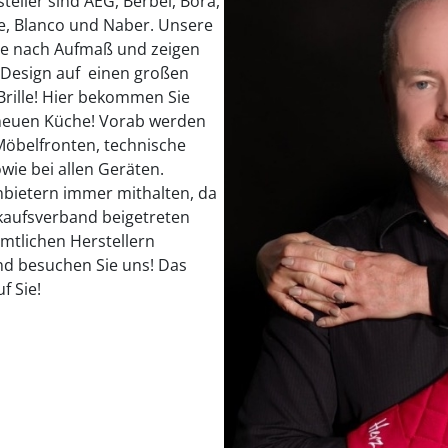
teller sind AEG, Berbel, Bora,
e, Blanco und Naber. Unsere
he nach Aufmaß und zeigen
D-Design auf einen großen
 Brille! Hier bekommen Sie
 neuen Küche! Vorab werden
s Möbelfronten, technische
wie bei allen Geräten.
nbietern immer mithalten, da
kaufsverband beigetreten
ämtlichen Herstellern
nd besuchen Sie uns! Das
f Sie!