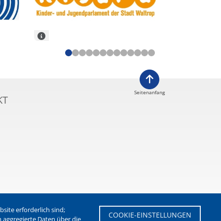
Seitenanfang
KT
ite erforderlich sind;
COOKIE-EINSTELLUNGEN
m aggregierte Daten über die