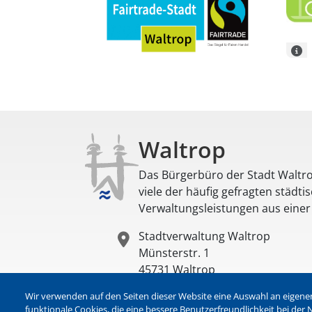
Waltrop
Das Bürgerbüro der Stadt Waltro
viele der häufig gefragten städti
Verwaltungsleistungen aus eine
Stadtverwaltung Waltrop
Münsterstr. 1
45731
Waltrop
Deutschland
Wir verwenden auf den Seiten dieser Website eine Auswahl an eigenen
funktionale Cookies, die eine bessere Benutzerfreundlichkeit bei de