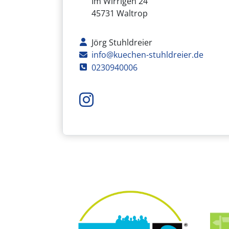
Adresse
Im Wirrigen 24
45731
Waltrop
Kontaktperson
Jörg Stuhldreier
E-Mail
info@kuechen-stuhldreier.de
Telefon
0230940006