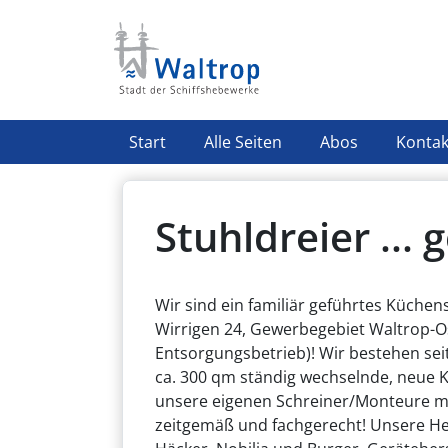
Direkt zum Inhalt
Highlight Menü
Start
Alle Seiten
Abos
Kontak
Stuhldreier ..
Wir sind ein familiär geführtes Küchens
Wirrigen 24, Gewerbegebiet Waltrop-Os
Entsorgungsbetrieb)! Wir bestehen sei
ca. 300 qm ständig wechselnde, neue 
unsere eigenen Schreiner/Monteure m
zeitgemäß und fachgerecht! Unsere He