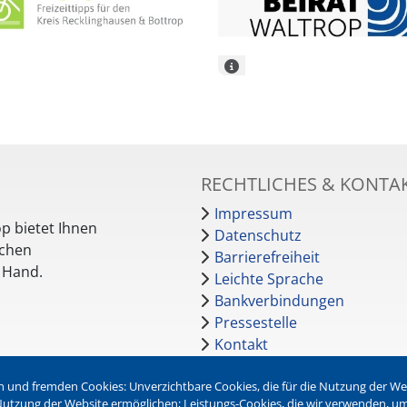
RECHTLICHES & KONTA
Impressum
p bietet Ihnen
Datenschutz
schen
Barrierefreiheit
r Hand.
Leichte Sprache
Bankverbindungen
Pressestelle
Kontakt
 und fremden Cookies: Unverzichtbare Cookies, die für die Nutzung der Webs
NEWSLETTER
r Nutzung der Website ermöglichen; Leistungs-Cookies, die wir verwenden, u