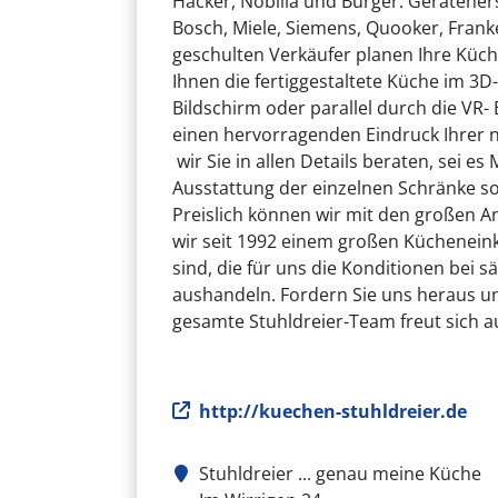
Häcker, Nobilia und Burger. Gerätehers
Bosch, Miele, Siemens, Quooker, Frank
geschulten Verkäufer planen Ihre Küc
Ihnen die fertiggestaltete Küche im 3
Bildschirm oder parallel durch die VR-
einen hervorragenden Eindruck Ihrer
wir Sie in allen Details beraten, sei e
Ausstattung der einzelnen Schränke so
Preislich können wir mit den großen A
wir seit 1992 einem großen Küchenein
sind, die für uns die Konditionen bei s
aushandeln. Fordern Sie uns heraus u
gesamte Stuhldreier-Team freut sich au
Webseite
http://kuechen-stuhldreier.de
Stuhldreier ... genau meine Küche