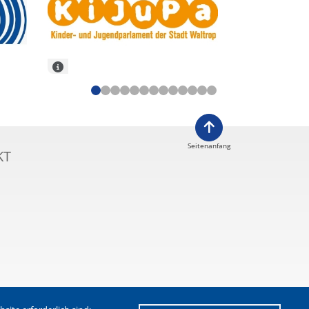
Seitenanfang
KT