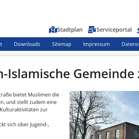
Top-Menu
Stadtplan
Serviceportal
t
Downloads
Sitemap
Impressum
Datens
ch-Islamische Gemeinde 
aße bietet Muslimen die
en, und stellt zudem eine
 Kulturaktivitäten zur
t sich über Jugend-,