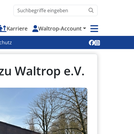
Waltrop.de durchsuchen
Karriere
Waltrop-Account
Soziale Medien
chutz
zu Waltrop e.V.