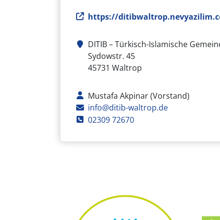
Webseite
https://ditibwaltrop.nevyazilim.
DITIB – Türkisch-Islamische Gemein
Adresse
Sydowstr. 45
45731
Waltrop
Kontaktperson
Mustafa Akpinar (Vorstand)
E-Mail
info@ditib-waltrop.de
Telefon
02309 72670