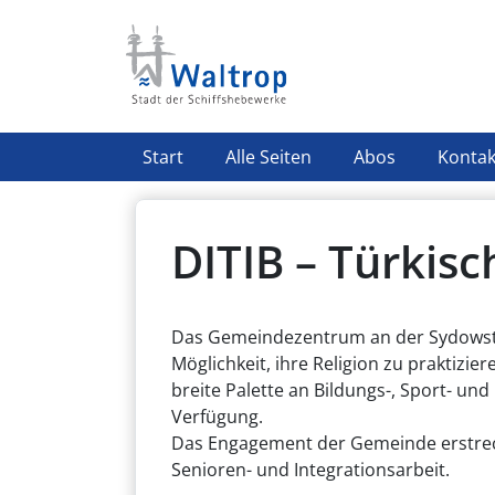
Direkt zum Inhalt
Highlight Menü
Start
Alle Seiten
Abos
Kontak
DITIB – Türkis
Das Gemeindezentrum an der Sydowstr
Möglichkeit, ihre Religion zu praktizier
breite Palette an Bildungs-, Sport- und
Verfügung.
Das Engagement der Gemeinde erstreck
Senioren- und Integrationsarbeit.