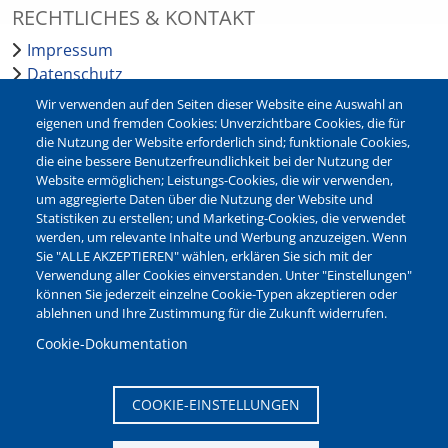
RECHTLICHES & KONTAKT
Impressum
Datenschutz
Barrierefreiheit
Wir verwenden auf den Seiten dieser Website eine Auswahl an
Leichte Sprache
eigenen und fremden Cookies: Unverzichtbare Cookies, die für
die Nutzung der Website erforderlich sind; funktionale Cookies,
Bankverbindungen
die eine bessere Benutzerfreundlichkeit bei der Nutzung der
Pressestelle
Website ermöglichen; Leistungs-Cookies, die wir verwenden,
Kontakt
um aggregierte Daten über die Nutzung der Website und
Statistiken zu erstellen; und Marketing-Cookies, die verwendet
werden, um relevante Inhalte und Werbung anzuzeigen. Wenn
NEWSLETTER
Sie "ALLE AKZEPTIEREN" wählen, erklären Sie sich mit der
Verwendung aller Cookies einverstanden. Unter "Einstellungen"
Jetzt die verschiedenen Newsletter der Stadt Waltrop
können Sie jederzeit einzelne Cookie-Typen akzeptieren oder
abonnieren:
ablehnen und Ihre Zustimmung für die Zukunft widerrufen.
Newsletter verwalten
Cookie-Dokumentation
COOKIE-EINSTELLUNGEN