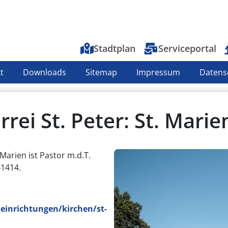
Top-Menu
Stadtplan
Serviceportal
t
Downloads
Sitemap
Impressum
Datens
rrei St. Peter: St. Marie
Marien ist Pastor m.d.T.
41414.
.
einrichtungen/kirchen/st-