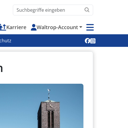
Waltrop.de durchsuchen
Karriere
Waltrop-Account
Soziale Medien
chutz
n