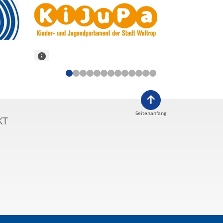
Seitenanfang
KT