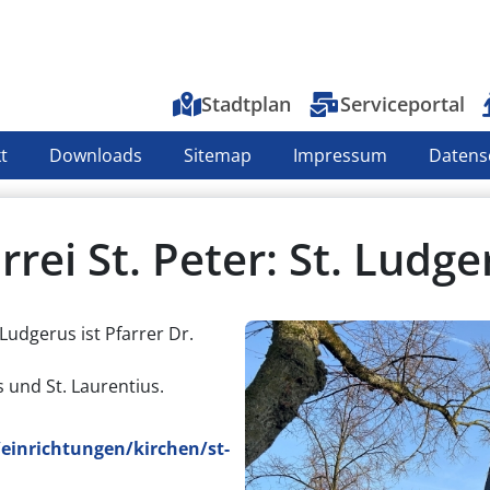
Top-Menu
Stadtplan
Serviceportal
t
Downloads
Sitemap
Impressum
Datens
rrei St. Peter: St. Ludge
udgerus ist Pfarrer Dr.
s und St. Laurentius.
einrichtungen/kirchen/st-