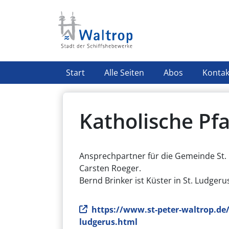
Direkt zum Inhalt
Highlight Menü
Start
Alle Seiten
Abos
Kontak
Katholische Pfa
Ansprechpartner für die Gemeinde St. L
Carsten Roeger.
Bernd Brinker ist Küster in St. Ludgeru
Webseite
https://www.st-peter-waltrop.de/
ludgerus.html