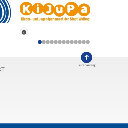
Seitenanfang
KT