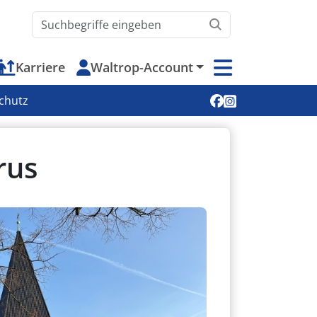
Waltrop.de durchsuchen
Karriere
Waltrop-Account
Soziale Medien
chutz
rus