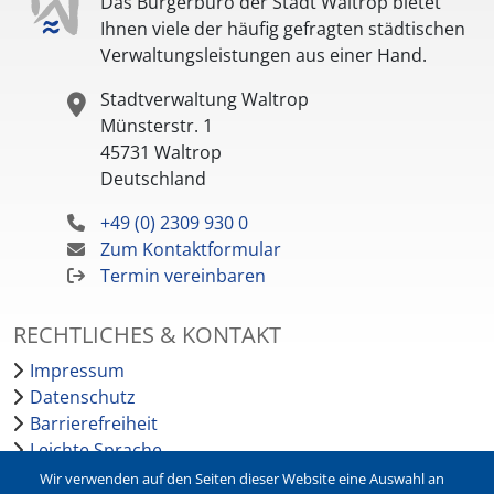
Das Bürgerbüro der Stadt Waltrop bietet
Ihnen viele der häufig gefragten städtischen
Verwaltungsleistungen aus einer Hand.
Stadtverwaltung Waltrop
Münsterstr. 1
45731
Waltrop
Deutschland
+49 (0) 2309 930 0
Zum Kontaktformular
Termin vereinbaren
RECHTLICHES & KONTAKT
Impressum
Datenschutz
Barrierefreiheit
Leichte Sprache
Bankverbindungen
Wir verwenden auf den Seiten dieser Website eine Auswahl an