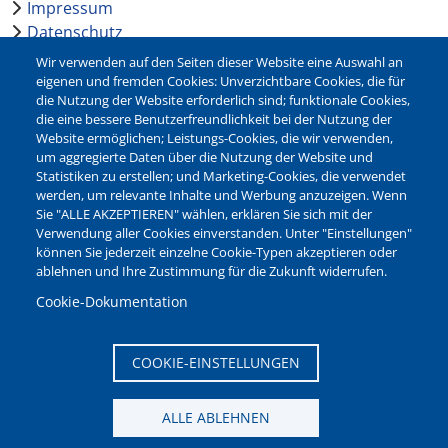
Impressum
Datenschutz
Barrierefreiheit
Wir verwenden auf den Seiten dieser Website eine Auswahl an
Leichte Sprache
eigenen und fremden Cookies: Unverzichtbare Cookies, die für
die Nutzung der Website erforderlich sind; funktionale Cookies,
Bankverbindungen
die eine bessere Benutzerfreundlichkeit bei der Nutzung der
Pressestelle
Website ermöglichen; Leistungs-Cookies, die wir verwenden,
Kontakt
um aggregierte Daten über die Nutzung der Website und
Statistiken zu erstellen; und Marketing-Cookies, die verwendet
werden, um relevante Inhalte und Werbung anzuzeigen. Wenn
NEWSLETTER
Sie "ALLE AKZEPTIEREN" wählen, erklären Sie sich mit der
Verwendung aller Cookies einverstanden. Unter "Einstellungen"
Jetzt die verschiedenen Newsletter der Stadt Waltrop
können Sie jederzeit einzelne Cookie-Typen akzeptieren oder
abonnieren:
ablehnen und Ihre Zustimmung für die Zukunft widerrufen.
Newsletter verwalten
Cookie-Dokumentation
COOKIE-EINSTELLUNGEN
ALLE ABLEHNEN