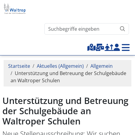
Direkt zum Inhalt
Waltrop.de durchsuchen
Top-Menu
Pfadnavigation
Startseite
Aktuelles (Allgemein)
Allgemein
Unterstützung und Betreuung der Schulgebäude
an Waltroper Schulen
Unterstützung und Betreuung
der Schulgebäude an
Waltroper Schulen
Neue Stellenausschreibung: Wir suchen